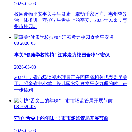
2026-03-08
校园食物平安事关学生健康，牵动千家万户。惠州查改
治一体推进，守护学生舌尖上的平安。2025年以来，惠
州市校园...
08
2026-03
事关“健康学校扶植” 江苏发力校园食物平安保
2026-03-08
2024年，省市场监视办理局正在回应省相关代表委员关
于加强全省中小学、长儿园食堂食物平安办理的时，进
一步提到...
08
2026-03
守护“舌尖上的年味”！市市场监管局开展节前
2026-03-08