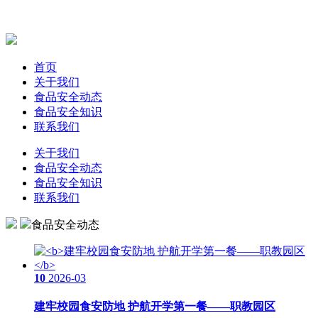
首页
关于我们
食品安全动态
食品安全知识
联系我们
关于我们
食品安全动态
食品安全知识
联系我们
食品安全动态
10
2026-03
建牢校园食安防地 护航开学第一餐——职教园区