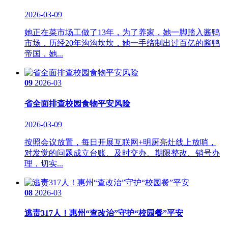
2026-03-09
她正在菜市场工做了13年，为了养家，她一脚踏入酱鸭
市场，历经20年沟沟坎坎，她一手缔制出过百亿的酱鸭
帝国，她...
09
2026-03
省全面排查校园食物平安风险
2026-03-09
按照会议放置，每日开展互联网+明厨亮灶线上放哨，
对发觉的问题成立台账、及时交办、期限整改、销号办
理，切实...
08
2026-03
逃责317人！惠州“查改治”守护“校园餐”平安