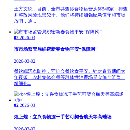
王方文说，目前，全市共查抄食物运营从体546家，排查
并整改风险现患52个。他们将持续加强应急值守和市场
放哨，通...
02
2026-03
市市场监管局织密新春食物平安“保障网”
2026-03-02
餐饮端沉点防控，守护会餐饮食平安。针对春节期间大
年夜饭、农村集体会餐等群体性消费场景实施全笼盖、
精细化...
02
2026-03
煌上煌：立兴食物冻干手艺可契合航天等高端场
2026-03-02