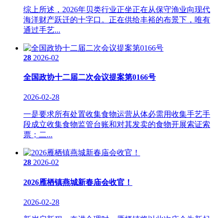
综上所述，2026年贝类行业正坐正在从保守渔业向现代
海洋财产跃迁的十字口。正在供给丰裕的布景下，唯有
通过手艺...
28
2026-02
全国政协十二届二次会议提案第0166号
2026-02-28
一是要求所有处置收集食物运营从体必需用收集手艺手
段成立收集食物监管台账和对其发卖的食物开展索证索
票；二...
28
2026-02
2026雁栖镇燕城新春庙会收官！
2026-02-28