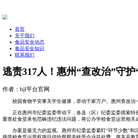
首页
关于我们
食品安全动态
食品安全知识
联系我们
逃责317人！惠州“查改治”守护
作者：bjl平台官网
校园食物平安事关学生健康，牵动千家万户。惠州查改治一体推进
正在惠州市纪委监委带动下，各县（区）纪委监委摸索特色管理
重查处食堂承包范畴违纪违法问题，将公办学校食堂运营相关
办案是最无力的监视。惠州市纪委监委紧盯“环节少数”和沉
接学校食堂运营权项目供给帮帮并收受企业益处费、惠东县教育