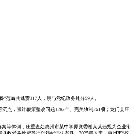
”范畴共逃责317人，赐与党纪政务处分59人。
，累计鞭策整改问题1282个、完美轨制261项；龙门县庄
办案等体例，庄重查处惠州市某中学原党委谢某某违规为企业衔
收受益处费等严沉违纪违法案件。2025年以来，惠州市“校