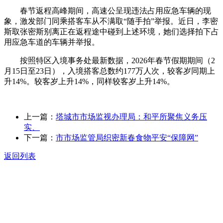
春节返程高峰期间，高速公呈现违法占用应急车辆的现
象，激发部门同乘搭客车从不满取“随手拍”举报。近日，李密
斯取张密斯别离正在返程途中碰到上述环境，她们选择拍下占
用应急车道的车辆并举报。
按照特区入境事务处最新数据，2026年春节假期期间（2
月15日至23日），入境搭客总数约177万人次，较客岁同期上
升14%。较客岁上升14%，同样较客岁上升14%。
上一篇：
塔城市市场监视办理局：和平所聚焦义务压
实、
下一篇：
市市场监管局织密新春食物平安“保障网”
返回列表
关于我们
食品安全动态
食品安全知识