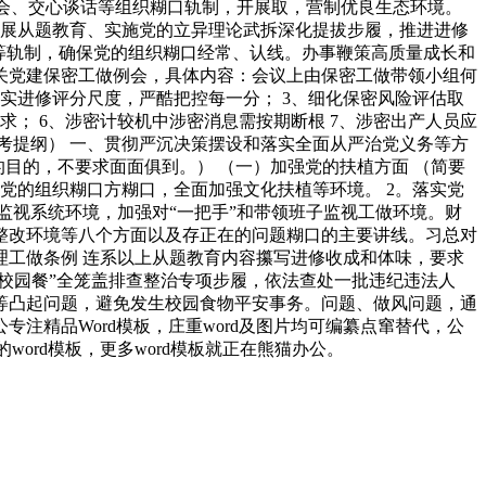
口会、交心谈话等组织糊口轨制，开展取，营制优良生态环境。
开展从题教育、实施党的立异理论武拆深化提拔步履，推进进修
等轨制，确保党的组织糊口经常、认线。办事鞭策高质量成长和
关党建保密工做例会，具体内容：会议上由保密工做带领小组何
实进修评分尺度，严酷把控每一分； 3、细化保密风险评估取
求； 6、涉密计较机中涉密消息需按期断根 7、涉密出产人员应
考提纲） 一、贯彻严沉决策摆设和落实全面从严治党义务等方
的目的，不要求面面俱到。） （一）加强党的扶植方面 （简要
党的组织糊口方糊口，全面加强文化扶植等环境。 2。落实党
监视系统环境，加强对“一把手”和带领班子监视工做环境。财
整改环境等八个方面以及存正在的问题糊口的主要讲线。习总对
办理工做条例 连系以上从题教育内容攥写进修收成和体味，要求
“校园餐”全笼盖排查整治专项步履，依法查处一批违纪违法人
等凸起问题，避免发生校园食物平安事务。问题、做风问题，通
精品Word模板，庄重word及图片均可编纂点窜替代，公
word模板，更多word模板就正在熊猫办公。