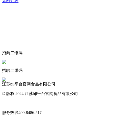
返回列表
关于我们
食品安全动态
食品安全知识
联系我们
招商二维码
招聘二维码
江苏bjl平台官网食品有限公司
© 版权 2024 江苏bjl平台官网食品有限公司
网站地图
服务热线
400-8486-517