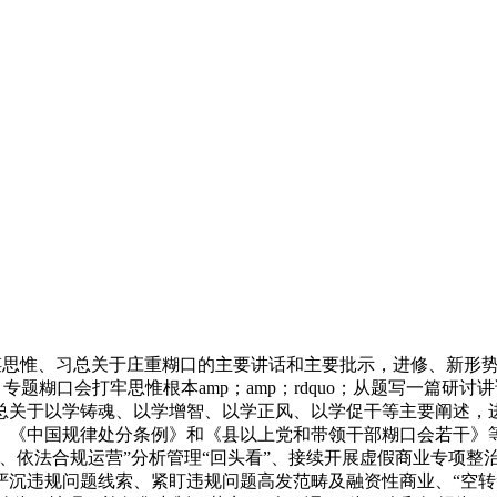
谋思惟、习总关于庄重糊口的主要讲话和主要批示，进修、新形势下糊
o；专题糊口会打牢思惟根本amp；amp；rdquo；从题写一
总关于以学铸魂、以学增智、以学正风、以学促干等主要阐述，
、《中国规律处分条例》和《县以上党和带领干部糊口会若干》
、依法合规运营”分析管理“回头看”、接续开展虚假商业专项整
沉违规问题线索、紧盯违规问题高发范畴及融资性商业、“空转”