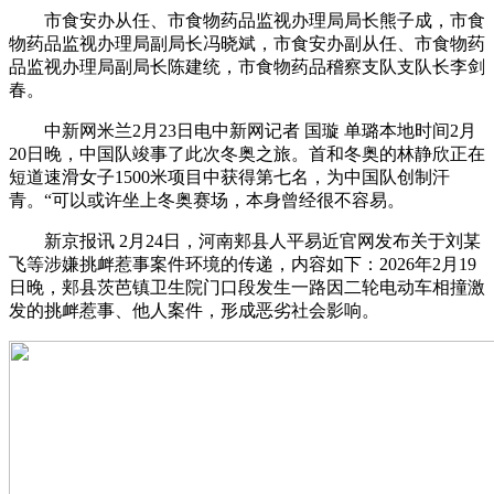
市食安办从任、市食物药品监视办理局局长熊子成，市食
物药品监视办理局副局长冯晓斌，市食安办副从任、市食物药
品监视办理局副局长陈建统，市食物药品稽察支队支队长李剑
春。
中新网米兰2月23日电中新网记者 国璇 单璐本地时间2月
20日晚，中国队竣事了此次冬奥之旅。首和冬奥的林静欣正在
短道速滑女子1500米项目中获得第七名，为中国队创制汗
青。“可以或许坐上冬奥赛场，本身曾经很不容易。
新京报讯 2月24日，河南郏县人平易近官网发布关于刘某
飞等涉嫌挑衅惹事案件环境的传递，内容如下：2026年2月19
日晚，郏县茨芭镇卫生院门口段发生一路因二轮电动车相撞激
发的挑衅惹事、他人案件，形成恶劣社会影响。