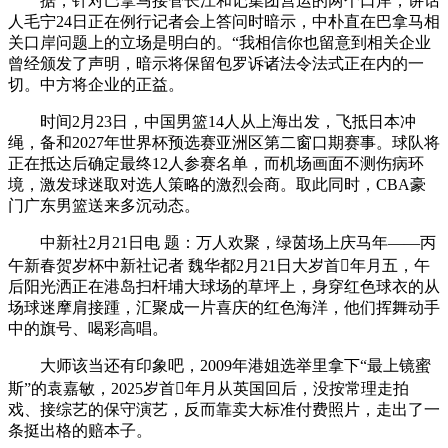
据，针对巴拿马接管长江和记集团营运的两个口岸，讲话
人毛宁24日正在例行记者会上答问时暗示，中朴直在巴拿马相
关口岸问题上的立场是明白的。“我相信你也留意到相关企业
曾经颁发了声明，暗示将保留包罗诉诸法令法式正在内的一
切。中方将企业的正益。
时间2月23日，中国男篮14人从上海出发，飞抵日本冲
绳，备和2027年世界杯预选赛亚洲区第二窗口期赛事。球队将
正在抵达后确定最终12人参赛名单，而机场画面不测伤病环
境，激发球迷取对选人策略的激烈会商。取此同时，CBA豪
门广东男篮送来多沉动态。
中新社2月21日电 题：万人欢聚，绿茵场上庆马年——丙
午新春贺岁杯中新社记者 魏华都2月21日大岁首年月五，午
后阳光洒正在港岛扫杆埔大球场的草坪上，身穿红色球衣的从
场球迷摩肩接踵，汇聚成一片喜庆的红色海洋，他们挥舞动手
中的旗号、喝彩高唱。
大师该当还有印象吧，2009年港姐选举里拿下“最上镜蜜
斯”的袁嘉敏，2025岁首年月从英国回后，没按常理走拍
戏、接综艺的保守演艺，反而靠卖大标准付费照片，走出了一
条挺出格的赔本子。