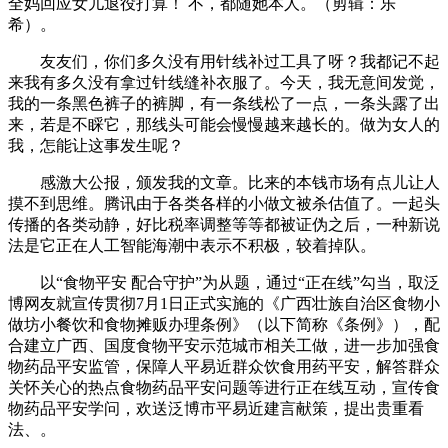
全妈回应女儿退役打算！ 不，都随她本人。（剪辑：乐
希）。
友友们，你们多久没有用针线补过工具了呀？我都记不起
来我有多久没有拿过针线缝补衣服了。今天，我无意间发觉，
我的一条黑色裤子的裤脚，有一条线松了一点，一条头露了出
来，若是不睬它，那线头可能会慢慢越来越长的。做为女人的
我，怎能让这事发生呢？
感激大公报，颁发我的文章。比来的本钱市场有点儿让人
摸不到思维。腾讯由于各类各样的小做文被杀估值了。一起头
传播的各类动静，好比税率调整等等都被证伪之后，一种新说
法是它正在人工智能海潮中表示不积极，较着掉队。
以“食物平安 配合守护”为从题，通过“正在线”勾当，取泛
博网友就宣传贯彻7月1日正式实施的《广西壮族自治区食物小
做坊小餐饮和食物摊贩办理条例》（以下简称《条例》），配
合建立广西、国度食物平安示范城市相关工做，进一步加强食
物药品平安监管，保障人平易近群众饮食用药平安，解答群众
关怀关心的热点食物药品平安问题等进行正在线互动，宣传食
物药品平安学问，欢送泛博市平易近建言献策，提出贵重看
法、。