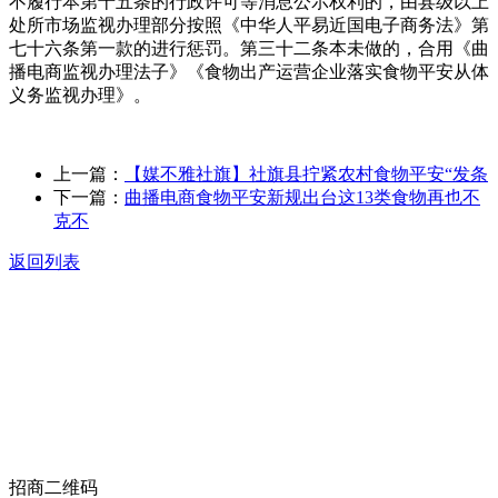
不履行本第十五条的行政许可等消息公示权利的，由县级以上
处所市场监视办理部分按照《中华人平易近国电子商务法》第
七十六条第一款的进行惩罚。第三十二条本未做的，合用《曲
播电商监视办理法子》《食物出产运营企业落实食物平安从体
义务监视办理》。
上一篇：
【媒不雅社旗】社旗县拧紧农村食物平安“发条
下一篇：
曲播电商食物平安新规出台这13类食物再也不
克不
返回列表
关于我们
食品安全动态
食品安全知识
联系我们
招商二维码