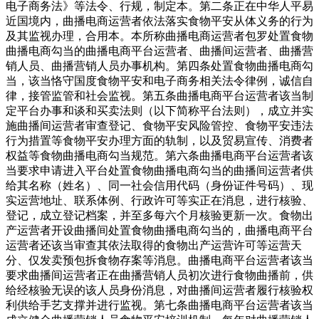
电子商务法》等法令、行规，制定本。第二条正在中华人平易
近国境内，曲播电商运营者依法落实食物平安从体义务的行为
及其监视办理，合用本。本所称曲播电商运营者包罗处置食物
曲播电商勾当的曲播电商平台运营者、曲播间运营者、曲播营
销人员、曲播营销人员办事机构。第四条处置食物曲播电商勾
当，该当恪守国度食物平安和电子商务相关法令律例，诚信自
律，接管监管和社会监视。第五条曲播电商平台运营者该当制
定平台办事和谈和买卖法则（以下简称平台法则），成立并实
施曲播间运营者审查登记、食物平安风险管控、食物平安违法
行为措置等食物平安办理方面的轨制，以及贸易宣传、消费者
权益等食物曲播电商勾当规范。第六条曲播电商平台运营者该
当要求申请进入平台处置食物曲播电商勾当的曲播间运营者供
给其名称（姓名）、同一社会信用代码（身份证件号码）、现
实运营地址、联系体例、行政许可等实正在消息，进行核验、
登记，成立登记档案，并至多每六个月核验更新一次。食物出
产运营者开设曲播间处置食物曲播电商勾当的，曲播电商平台
运营者还该当审查其依法取得的食物出产运营许可等运营天
分、仅发卖预包拆食物存案等消息。曲播电商平台运营者该当
要求曲播间运营者正在曲播营销人员初次进行食物曲播前，供
给经核验无误的该人员身份消息，对曲播间运营者履行核验权
利供给手艺支撑并进行监视。第七条曲播电商平台运营者该当