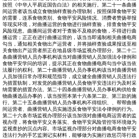
按照《中华人平易近国告白法》的相关施行。第二十一条曲播
间运营者该当成立食物抽样查验办理轨制，按照保障食物平安
的需要，连系食物类别、食物平安风险情况、消费者赞扬举报
等现实环境，对曲播运营的食物进行抽样查验，排查食物平安
风险现患。曲播间运营者对于查验不及格的食物，不得进行曲
播运营；正正在进行曲播运营的，该当当即遏制相关曲播电商
勾当，通知相关食物出产运营者，并将抽样查验成果报送至相
关食物出产运营者所正在地县级市场监视办理部分。第二十二
条曲播营销人员办事机构该当对曲播营销人员加强法令律例和
食物平安学问的培训，提示其正在食物曲播电商勾当中该当依
法履行的权利。第二十曲播营销人员办事机构该当对曲播营销
人员加强日常办理和规范指导，成立健全曲播营销人员违法行
为措置轨制，对发觉的曲播营销人员食物平安违法行为及时采
纳需要的措置办法。第二十四条曲播营销人员办事机构供给食
物曲播选品办事的，该当按照本第十六条第二款、第三款的施
行。第二十五条曲播营销人员办事机构不得组织、、帮帮曲播
间运营者、曲播营销人员实施违反食物平安法令律例的行为。
第二十六条市场监视办理部分该当加强对曲播电商运营者的监
视办理，将食物平安义务落实、食物平安风险管控等环境做为
监视查抄的沉点内容。市场监视办理部分对曲播电商食物平安
违法行为的手艺监测记实材料，能够做为实施行政惩罚等行政