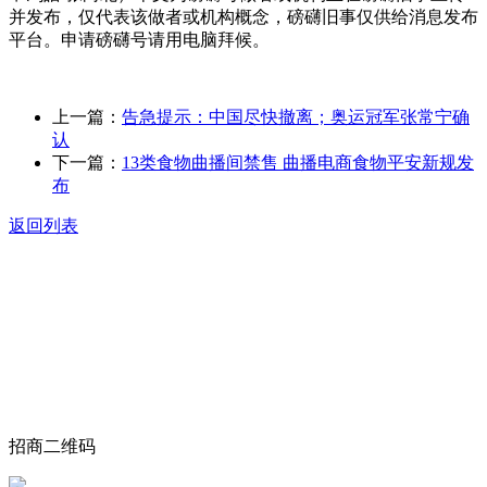
并发布，仅代表该做者或机构概念，磅礴旧事仅供给消息发布
平台。申请磅礴号请用电脑拜候。
上一篇：
告急提示：中国尽快撤离；奥运冠军张常宁确
认
下一篇：
13类食物曲播间禁售 曲播电商食物平安新规发
布
返回列表
关于我们
食品安全动态
食品安全知识
联系我们
招商二维码