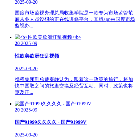
2025-09-20
国度市场监视办理总局收集学院是一款专为市场监管范
畴从业人员设想的正在线进修平台，其版app由国度市场
监视办...
20
2025-09
性欧美欧洲狂乱视频
2025-09-20
携程集团副总裁秦静认为，跟着这一政策的施行，将加
快中国取之间的旅逛交换及经贸互动。同时，政策也将
惠及正...
20
2025-09
国产91999久久久久 - 国产91999V
2025-09-20