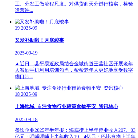
工、分发工做流程尺度。对供货商天分进行核实，检验
运营许...
19
2025-09
又发补助啦！月底竣事
2025-09-19
▲近日，县平易近政局结合金城街道王营社区开展老年
人智妙手机利用培训勾当，帮帮老年人更好地享受数字
糊口带...
18
2025-09
上海地域_专注食物行业鞭策食物平安_资讯核心
2025-09-18
餐饮企业2025年半年报：海底捞上半年停业收入207。03
亿元；呷哺呷哺上半年收入19。4亿元；巴比食物上半年