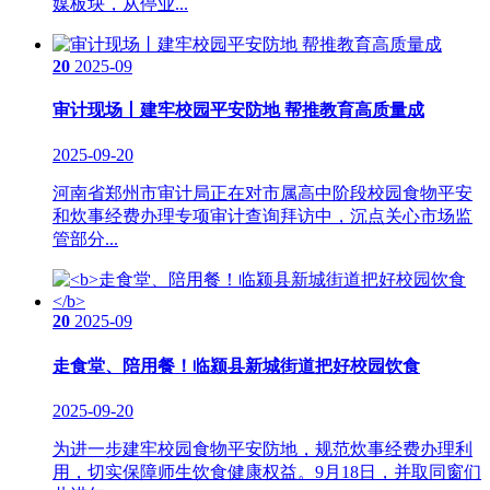
媒板块，从停业...
20
2025-09
审计现场丨建牢校园平安防地 帮推教育高质量成
2025-09-20
河南省郑州市审计局正在对市属高中阶段校园食物平安
和炊事经费办理专项审计查询拜访中，沉点关心市场监
管部分...
20
2025-09
走食堂、陪用餐！临颍县新城街道把好校园饮食
2025-09-20
为进一步建牢校园食物平安防地，规范炊事经费办理利
用，切实保障师生饮食健康权益。9月18日，并取同窗们