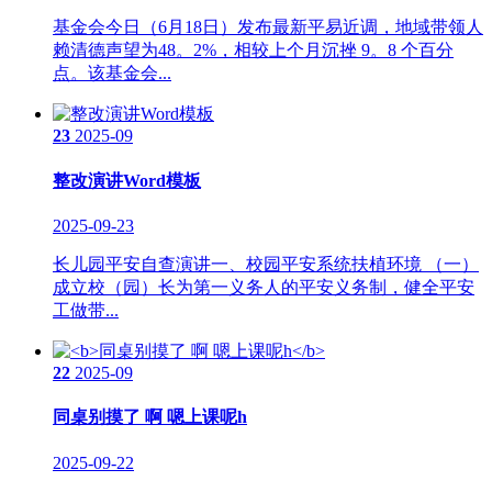
基金会今日（6月18日）发布最新平易近调，地域带领人
赖清德声望为48。2%，相较上个月沉挫 9。8 个百分
点。该基金会...
23
2025-09
整改演讲Word模板
2025-09-23
长儿园平安自查演讲一、校园平安系统扶植环境 （一）
成立校（园）长为第一义务人的平安义务制，健全平安
工做带...
22
2025-09
同桌别摸了 啊 嗯上课呢h
2025-09-22