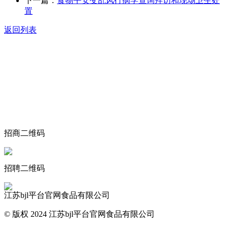
下一篇：
食物平安变乱风行病学查询拜访和现场卫生处
置
返回列表
关于我们
食品安全动态
食品安全知识
联系我们
招商二维码
招聘二维码
江苏bjl平台官网食品有限公司
© 版权 2024 江苏bjl平台官网食品有限公司