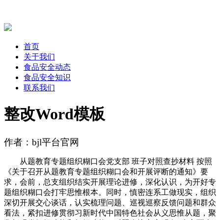
首页
关于我们
食品安全动态
食品安全知识
联系我们
整改Word模板
作者：bjl平台官网
从题教育专题组织糊口会党支部 班子对照查抄材料 按照
《关于召开从题教育专题组织糊口会和开展评断的通知》要
求，会前，总支组织结实开展理论进修，深化认识，为开好专
题组织糊口会打牢思惟根本。同时，慎密连系工做现实，组织
深切开展交心谈话，认实梳理问题、巡视巡察反馈问题和群众
看法，紧扣进修贯彻习新时代中国特色社会从义思惟从题，聚