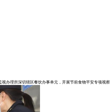
视办理所深切辖区餐饮办事单元，开展节前食物平安专项视察