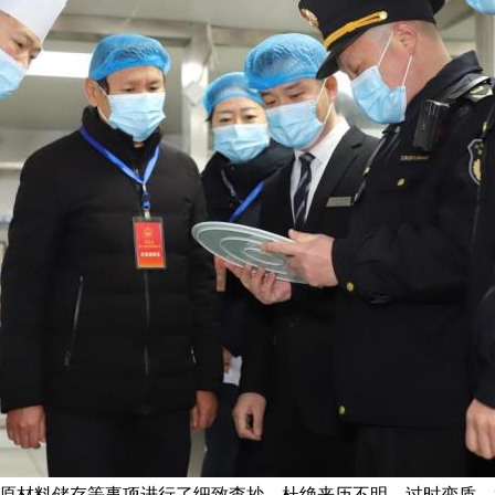
原材料储存等事项进行了细致查抄，杜绝来历不明、过时变质、