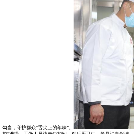
勾当，守护群众“舌尖上的年味”。
控”准绳，工做人员边走边扣问，对后厨卫生、餐具消毒保洁、