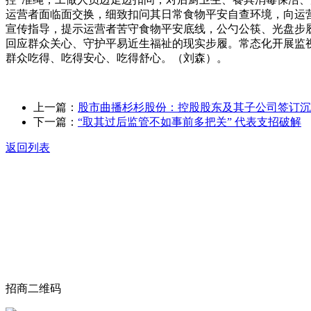
运营者面临面交换，细致扣问其日常食物平安自查环境，向运
宣传指导，提示运营者苦守食物平安底线，公勺公筷、光盘步
回应群众关心、守护平易近生福祉的现实步履。常态化开展监
群众吃得、吃得安心、吃得舒心。（刘森）。
上一篇：
股市曲播杉杉股份：控股股东及其子公司签订沉
下一篇：
“取其过后监管不如事前多把关” 代表支招破解
返回列表
关于我们
食品安全动态
食品安全知识
联系我们
招商二维码