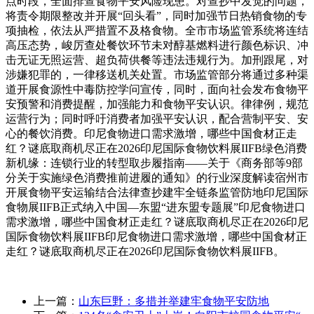
点时段，全面排查食物平安风险现患。对查抄中发觉的问题，
将责令期限整改并开展“回头看”，同时加强节日热销食物的专
项抽检，依法从严措置不及格食物。全市市场监管系统将连结
高压态势，峻厉查处餐饮环节未对醇基燃料进行颜色标识、冲
击无证无照运营、超负荷供餐等违法违规行为。加刑跟尾，对
涉嫌犯罪的，一律移送机关处置。市场监管部分将通过多种渠
道开展食源性中毒防控学问宣传，同时，面向社会发布食物平
安预警和消费提醒，加强能力和食物平安认识。律律例，规范
运营行为；同时呼吁消费者加强平安认识，配合营制平安、安
心的餐饮消费。印尼食物进口需求激增，哪些中国食材正走
红？谜底取商机尽正在2026印尼国际食物饮料展IIFB绿色消费
新机缘：连锁行业的转型取步履指南——关于《商务部等9部
分关于实施绿色消费推前进履的通知》的行业深度解读宿州市
开展食物平安运输结合法律查抄建牢全链条监管防地印尼国际
食物展IIFB正式纳入中国—东盟“进东盟专题展”印尼食物进口
需求激增，哪些中国食材正走红？谜底取商机尽正在2026印尼
国际食物饮料展IIFB印尼食物进口需求激增，哪些中国食材正
走红？谜底取商机尽正在2026印尼国际食物饮料展IIFB。
上一篇：
山东巨野：多措并举建牢食物平安防地