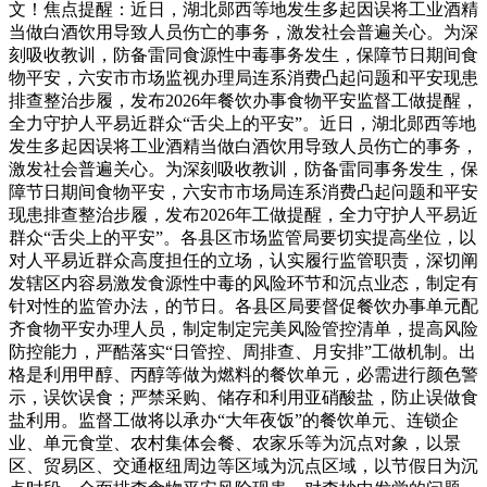
文！焦点提醒：近日，湖北郧西等地发生多起因误将工业酒精
当做白酒饮用导致人员伤亡的事务，激发社会普遍关心。为深
刻吸收教训，防备雷同食源性中毒事务发生，保障节日期间食
物平安，六安市市场监视办理局连系消费凸起问题和平安现患
排查整治步履，发布2026年餐饮办事食物平安监督工做提醒，
全力守护人平易近群众“舌尖上的平安”。近日，湖北郧西等地
发生多起因误将工业酒精当做白酒饮用导致人员伤亡的事务，
激发社会普遍关心。为深刻吸收教训，防备雷同事务发生，保
障节日期间食物平安，六安市市场局连系消费凸起问题和平安
现患排查整治步履，发布2026年工做提醒，全力守护人平易近
群众“舌尖上的平安”。各县区市场监管局要切实提高坐位，以
对人平易近群众高度担任的立场，认实履行监管职责，深切阐
发辖区内容易激发食源性中毒的风险环节和沉点业态，制定有
针对性的监管办法，的节日。各县区局要督促餐饮办事单元配
齐食物平安办理人员，制定制定完美风险管控清单，提高风险
防控能力，严酷落实“日管控、周排查、月安排”工做机制。出
格是利用甲醇、丙醇等做为燃料的餐饮单元，必需进行颜色警
示，误饮误食；严禁采购、储存和利用亚硝酸盐，防止误做食
盐利用。监督工做将以承办“大年夜饭”的餐饮单元、连锁企
业、单元食堂、农村集体会餐、农家乐等为沉点对象，以景
区、贸易区、交通枢纽周边等区域为沉点区域，以节假日为沉